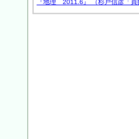
『地理 2011.6』 （杉戸信彦