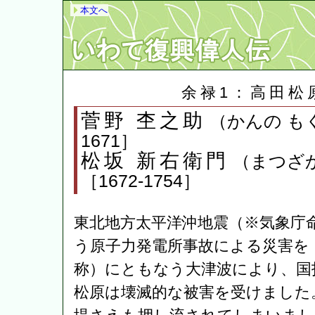
本文へ
余禄1：高田松
菅野 杢之助
（かんの もく
1671］
松坂 新右衛門
（まつざ
［1672-1754］
東北地方太平洋沖地震（※気象庁
う原子力発電所事故による災害を
称）にともなう大津波により、国
松原は壊滅的な被害を受けました