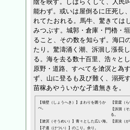
陰を映す。しばらくして、人民
能わず。或いは屋倒るに圧死し
れてたおれる。馬牛、驚きては
みつぶす。城郭・倉庫・門櫓・
ること、その数を知らず。海口
たり。驚濤涌く潮、泝洄し漲長
る。海を去る数十百里、浩々と
原野・道路、すべてを滄溟と為
ず、山に登るも及び難く、溺死
苗稼あやういかな孑遺無きを。
【墻壁（しょうへき）】まわりを囲うか
【雷霆（ら
べ。
【泝洄（そ
る。
【滄溟（そうめい）】青々とした広い海。
【涯涘（が
【孑遺（けつい）】のこり。余り。