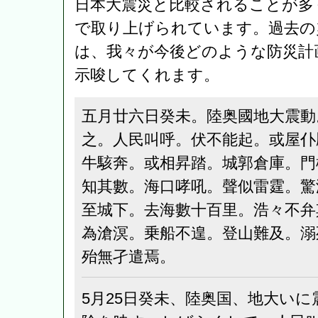
日本大震災と比較されることが多
で取り上げられています。過去の
は、我々が今後どのような防災計
示唆してくれます。
五月廿六日癸未。陸奥國地大震動
之。人民叫呼。伏不能起。或屋仆
牛駭奔。或相昇踏。城郭倉庫。門
知其數。海口哮吼。聲似雷霆。驚
至城下。去海數十百里。浩々不弁
為滄溟。乗船不遑。登山難及。溺
殆無孑遣焉。
5月25日癸未、陸奥国、地大い