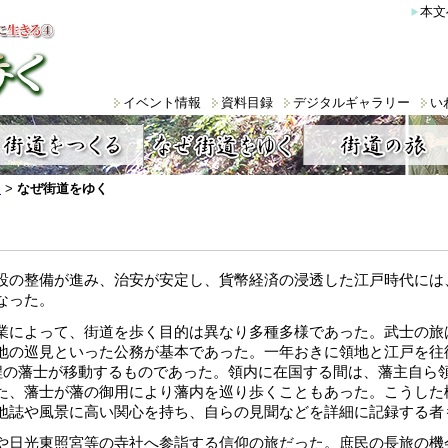
本文
イベント情報
資料目録
デジタルギャラリー
い
ジ
>
なぜ街道をゆく
設の整備が進み、治安が安定し、貨幣経済の浸透した江戸時代には
なった。
業によって、街道を歩く目的は異なり多種多様であった。武士の旅
地の巡見といった公務が基本であった。一年おきに領地と江戸を往
人程の藩士が移動するものであった。領内に在国する間は、藩主自ら
た、藩士が藩の御用により藩内を巡り歩くこともあった。こうした
地誌や風景に高い関心を持ち、自らの見聞などを詳細に記録する者
や日光東照宮等の寺社へ参詣する信仰の旅だった。庶民の長旅の機