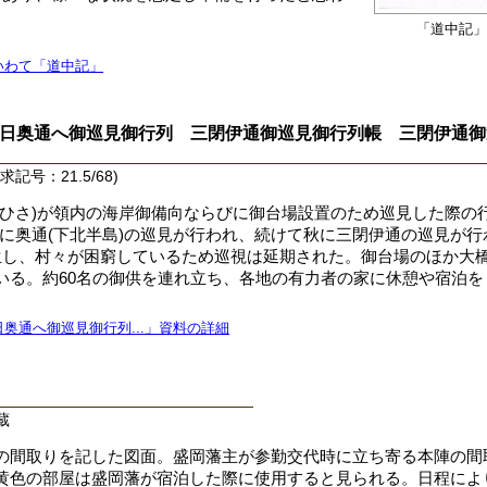
「道中記」
いわて「道中記」
日奥通へ御巡見御行列 三閉伊通御巡見御行列帳 三閉伊通御
号：21.5/68)
しひさ)が領内の海岸御備向ならびに御台場設置のため巡見した際の
6)春に奥通(下北半島)の巡見が行われ、続けて秋に三閉伊通の巡見が
生し、村々が困窮しているため巡視は延期された。御台場のほか大
いる。約60名の御供を連れ立ち、各地の有力者の家に休憩や宿泊を
奥通へ御巡見御行列...」資料の詳細
蔵
の間取りを記した図面。盛岡藩主が参勤交代時に立ち寄る本陣の間
黄色の部屋は盛岡藩が宿泊した際に使用すると見られる。日程によ