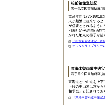
松前箱舘道法記
岩手県立図書館所蔵(請求
寛政年間(1789-18
人が頻繁に往来するよ
が必要とされるように
別海町)から箱館(函館
かれた地点の様子が描
「松前箱舘道法記」資
デジタルライブラリー
東海木曽両道中懐宝
岩手県立図書館所蔵(請求記
東海道と中山道を上下
下段の中山道は京から
相求也」と記されてお
「東海木曽両道中懐宝