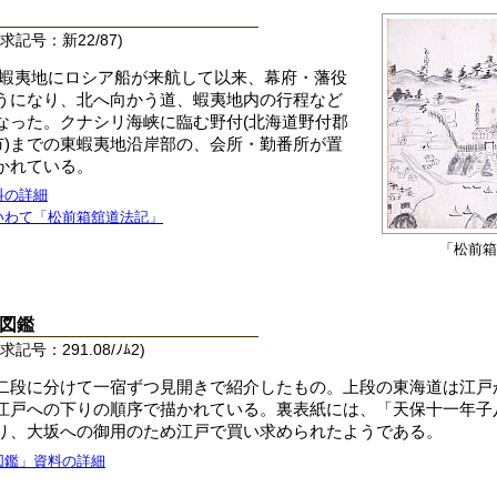
記号：新22/87)
01)に蝦夷地にロシア船が来航して以来、幕府・藩役
うになり、北へ向かう道、蝦夷地内の行程など
なった。クナシリ海峡に臨む野付(北海道野付郡
市)までの東蝦夷地沿岸部の、会所・勤番所が置
かれている。
料の詳細
いわて「松前箱舘道法記」
「松前箱
図鑑
号：291.08/ﾉﾑ2)
二段に分けて一宿ずつ見開きで紹介したもの。上段の東海道は江戸
江戸への下りの順序で描かれている。裏表紙には、「天保十一年子
り、大坂への御用のため江戸で買い求められたようである。
図鑑」資料の詳細