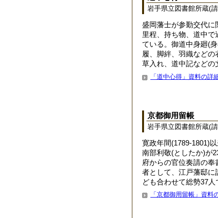
岩手県立図書館所蔵(請求
盛岡藩士が参勤交代に
里程、持ち物、道中で
ている。御道中身廻(
履、脚絆、羽織などの
草入れ、道中記などの
「道中心得」資料の詳
京都御用留帳
岩手県立図書館所蔵(請求記号
寛政年間(1789-18
南部利敬(としたか)
府からの官位奏請の奉
者として、江戸藩邸に
ども合わせて総勢37
「京都御用留帳」資料