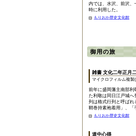
内では、水沢、前沢、
時に利用した。
もりおか歴史文化館
御用の旅
雑書 文化二年正月
マイクロフィルム複製(
前年に盛岡藩主南部利
た利敬は同日江戸城へ
列は格式行列と呼ばれ
鞘巻持素袍着用」、「
もりおか歴史文化館
道中心得