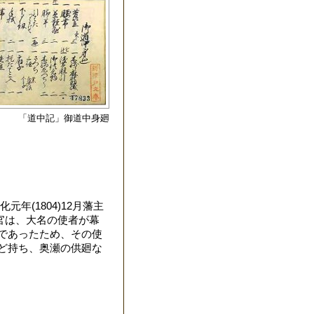
「道中記」御道中身廻
年(1804)12月藩主
官は、大名の使者が幕
であったため、その使
ど持ち、奥瀬の供廻な