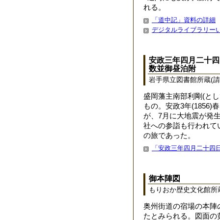
れる。
「道中記」資料の詳細
デジタルライブラリー
安政三年四月二十四
数並御昼泊附
岩手県立図書館所蔵(請求記
盛岡藩主南部利剛(と
もの。安政3年(185
が、7月に大地震が発
社への参詣も行われて
の旅であった。
「安政三年四月二十四日
御本陣図
もりおか歴史文化館所
奥州街道の宿場の本陣
たとみられる。図面の