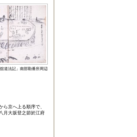
舘道法記」南部勤番所周辺
から京へ上る順序で、
八月大坂登之節於江府