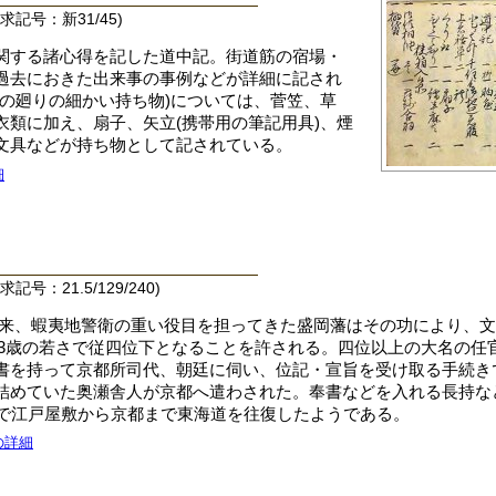
記号：新31/45)
関する諸心得を記した道中記。街道筋の宿場・
過去におきた出来事の事例などが詳細に記され
身の廻りの細かい持ち物)については、菅笠、草
衣類に加え、扇子、矢立(携帯用の筆記用具)、煙
文具などが持ち物として記されている。
細
：21.5/129/240)
01)以来、蝦夷地警衛の重い役目を担ってきた盛岡藩はその功により、文化元
が23歳の若さで従四位下となることを許される。四位以上の大名の任
書を持って京都所司代、朝廷に伺い、位記・宣旨を受け取る手続き
詰めていた奥瀬舎人が京都へ遣わされた。奉書などを入れる長持な
人で江戸屋敷から京都まで東海道を往復したようである。
の詳細