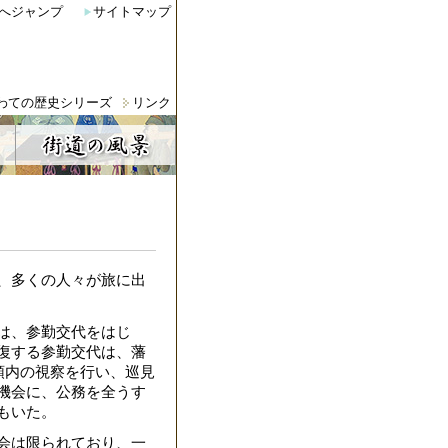
へジャンプ
サイトマップ
わての歴史シリーズ
リンク
、多くの人々が旅に出
は、参勤交代をはじ
復する参勤交代は、藩
領内の視察を行い、巡見
機会に、公務を全うす
もいた。
会は限られており、一