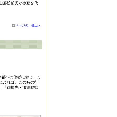
山藩松前氏が参勤交代
ページの一番上へ
京都への使者に命じ、ま
によれば、この時の行
、「御棒先・御簾脇御