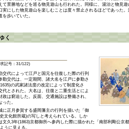
えて景勝地などを巡る物見遊山も行われた。同様に、湯治と物見遊
口実にした物見遊山を楽しむことは度々禁止されるほどであった。
道を歩いていた。
ゆく
記号：31/122)
勤交代によって江戸と国元を往復した際の行列
参勤交代は、一定期間、諸大名を江戸に参勤さ
(1635)の武家諸法度の改定によって制度化さ
交代とされた。大名は、往復と二重生活とによ
財政は窮迫した。反面、交通施設は整備され、
なった。
城に正月参賀する盛岡藩主の行列を描いた「御
歴史文化館所蔵)の写しと考えられている。しか
文久3年(1863)京都御所へ参内した際に描かれた「南部利剛公京
るように見える。