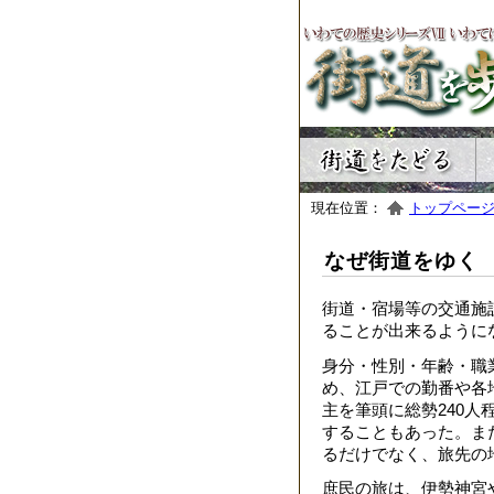
現在位置：
トップペー
なぜ街道をゆく
街道・宿場等の交通施
ることが出来るように
身分・性別・年齢・職
め、江戸での勤番や各
主を筆頭に総勢240
することもあった。ま
るだけでなく、旅先の
庶民の旅は、伊勢神宮