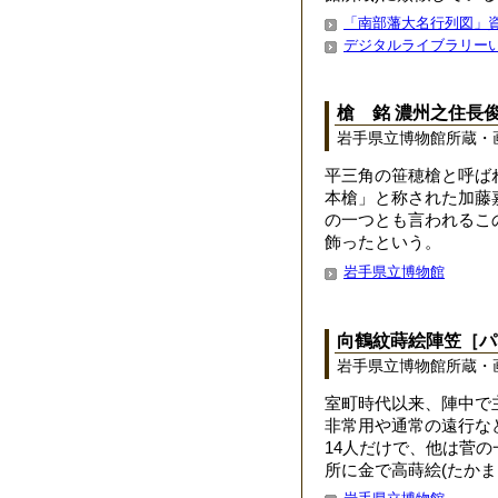
「南部藩大名行列図」
デジタルライブラリー
槍 銘 濃州之住長
岩手県立博物館所蔵・
平三角の笹穂槍と呼ば
本槍」と称された加藤
の一つとも言われるこ
飾ったという。
岩手県立博物館
向鶴紋蒔絵陣笠［パ
岩手県立博物館所蔵・
室町時代以来、陣中で
非常用や通常の遠行な
14人だけで、他は菅
所に金で高蒔絵(たかま