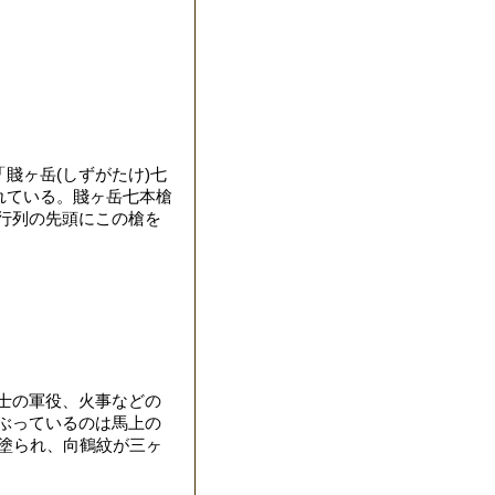
賤ヶ岳(しずがたけ)七
れている。賤ヶ岳七本槍
行列の先頭にこの槍を
士の軍役、火事などの
ぶっているのは馬上の
塗られ、向鶴紋が三ヶ