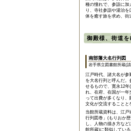
種の憧れで、参詣に加
り、寺社参詣や湯治を
体を癒す旅を求め、街
御殿様、街道を
南部藩大名行列図
岩手県立図書館所蔵(請求
江戸時代、諸大名が参
を大名行列と呼んだ。
せるもので、寛永12年
れ、在府、在国が一年
って出費が多くなり、
文化が交流することと
当館所蔵資料は、江戸
行列図巻」(もりおか
し、人物の描き方などは
館所蔵)に類似してい