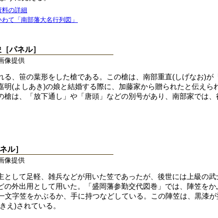
資料の詳細
いわて「南部藩大名行列図」
俊［パネル］
画像提供
れる、笹の葉形をした槍である。この槍は、南部重直(しげなお)が「
嘉明(よしあき)の娘と結婚する際に、加藤家から贈られたと伝えら
の槍は、「放下通し」や「唐頭」などの別号があり、南部家では、
ネル］
画像提供
主として足軽、雑兵などが用いた笠であったが、後世には上級の武
どの外出用として用いた。「盛岡藩参勤交代図巻」では、陣笠をか
の一文字笠をかぶるか、手に持つなどしている。この陣笠は、黒漆が
きえ)されている。