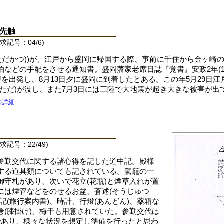
先触
記号：04/6)
(ただかつ))が、江戸から盛岡に帰国する際、事前に千住から金ヶ崎
などの手配をさせる通知書。盛岡藩家老席日誌『覚書』安政2年(185
戸を出発し、8月13日夕に盛岡に到着したとある。この年5月29日江
しただ)が没し、また7月3日には三陸で大地震が起き大きな被害が出
の詳細
記号：22/49)
参勤交代に関する諸心得を記した道中記。殿様
する道具類についても記されている。駕籠の一
御守札があり、次いで花立(花瓶)と煙草入れが置
には煙管などをのせるお盆、蒼述(そうじゅつ
記(旅行案内書)、時計、行燈(あんどん)、薬箱な
巻(膝掛け)、梅干も用意されていた。参勤交代は
であり、様々な状況を想定し準備を行ったと思わ