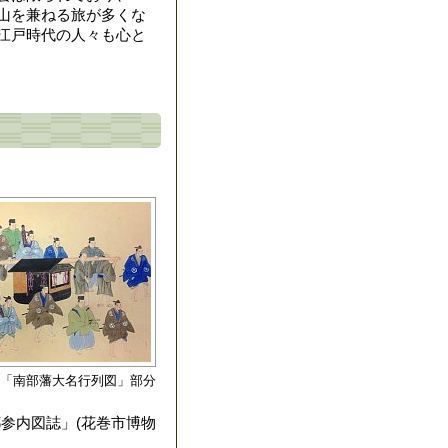
山を兼ねる旅が多くな
江戸時代の人々も心と
「南部藩大名行列図」部分
都参内図誌」(花巻市博物