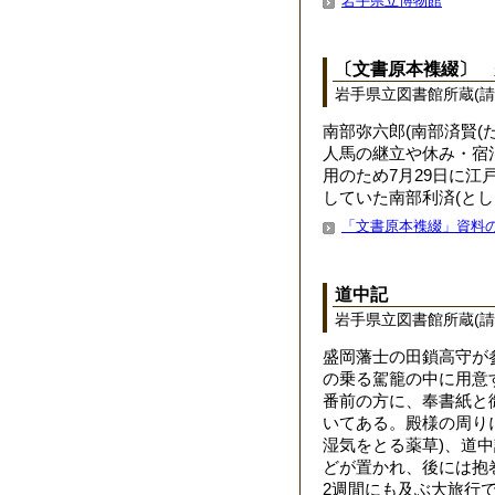
岩手県立博物館
〔文書原本襍綴〕 
岩手県立図書館所蔵(請求
南部弥六郎(南部済賢
人馬の継立や休み・宿泊
用のため7月29日に江
していた南部利済(と
「文書原本襍綴」資料
道中記
岩手県立図書館所蔵(請求
盛岡藩士の田鎖高守が
の乗る駕籠の中に用意
番前の方に、奉書紙と
いてある。殿様の周り
湿気をとる薬草)、道中
どが置かれ、後には抱
2週間にも及ぶ大旅行