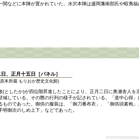
一関などに本陣が置かれていた。水沢本陣は盛岡藩南部氏や蝦夷福
二日、正月十五日［パネル］
原本所蔵 もりおか歴史文化館)
敬(としたか)が四位階昇進したことにより、正月二日に奥瀬舎人を
登城している。その際の行列の様子が記されている。「道中心得」
るものであった。御供の服装は、「御刀番布衣」、「御供頭素袍」
手明御次のしめ上下」などであった。