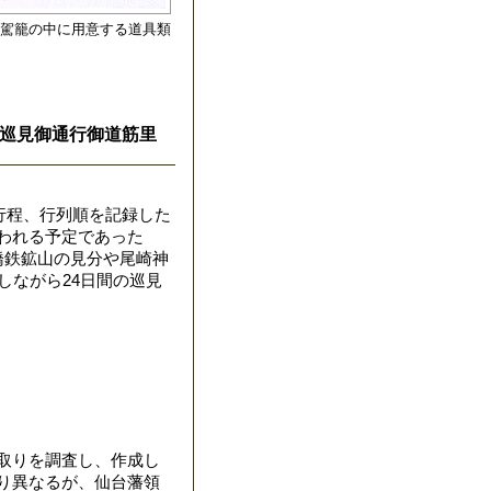
駕籠の中に用意する道具類
巡見御通行御道筋里
行程、行列順を記録した
行われる予定であった
橋鉄鉱山の見分や尾崎神
しながら24日間の巡見
取りを調査し、作成し
り異なるが、仙台藩領