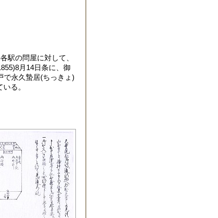
の各駅の問屋に対して、
5)8月14日条に、御
戸で永久蟄居(ちっきょ)
ている。