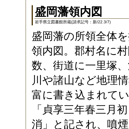
盛岡藩領内図
岩手県立図書館所蔵(請求記号：新/22.3/7)
盛岡藩の所領全体を
領内図。郡村名に村
数、街道に一里塚、
川や諸山など地理情
富に書き込まれてい
「貞享三年春三月初
消」と記され、噴煙