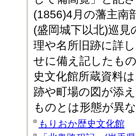
(1856)4月の藩主
(盛岡城下以北)巡
理や名所旧跡に詳し
せに備え記したも
史文化館所蔵資料は
跡や町場の図が添え
ものとは形態が異
もりおか歴史文化館