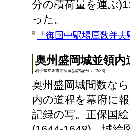
分の積荷量を運ぶ)1
った。
「御国中駅場厘数并夫
奥州盛岡城並領内
岩手県立図書館所蔵(請求記号：22/23)
奥州盛岡城間数なら
内の道程を幕府に報
記録の写。正保国絵
(1644-1648)、城