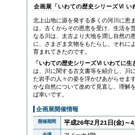
企画展「いわての歴史シリーズⅥ い
北上山地に源を発する多くの河川に恵
は、古くからその恩恵を受け、生活を
なる川は、太古より大地を潤し自然の
に、さまざま文物をもたらし、それに
育まれてきたのです。
「いわての歴史シリーズⅥ いわてに生
は、川に関する古文書等を紹介し、川
た岩手の人々の姿を浮かびあがらせま
かな自然について改めて見直し、理解
ば幸いです。
企画展開催情報
開催期間
平成26年2月21日(金)～4
会場