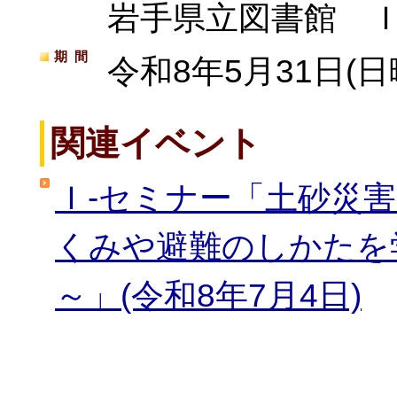
岩手県立図書館 Ｉ
期間
令和8年5月31日(日
関連イベント
Ｉ-セミナー「土砂災
くみや避難のしかたを
～」(令和8年7月4日)