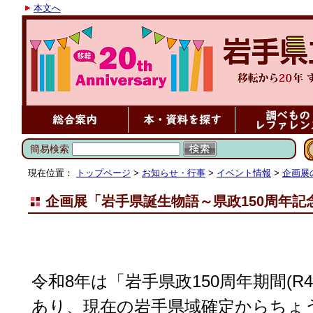
本文へ
簡易検索
現在位置：
トップページ
>
お知らせ・行事
>
イベント情報
>
企画展
企画展「岩手県誕生物語～県政150周年記
令和8年は「岩手県政150周年期間(R
あり、現在の岩手県域確定からちょう