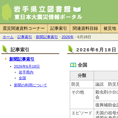
震災関連資料コーナー
記事索引
関連資料目録
被災地
ホーム
記事索引
新聞記事索引
2026年
6月18日
記事索引
2026年6月18
新聞記事索引
全国
2026年6月18日
岩手県内
分類
全国
防災
論説 防災
新聞の利用について
その他
殺虫剤小分
会
復興補助金
エピソード
天国の祖母
盛岡出身音