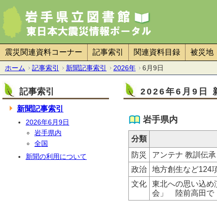
震災関連資料コーナー
記事索引
関連資料目録
被災地
ホーム
記事索引
新聞記事索引
2026年
6月9日
記事索引
2026年6月9日
新聞記事索引
岩手県内
2026年6月9日
岩手県内
分類
全国
防災
アンテナ 教訓伝承
新聞の利用について
政治
地方創生など124
文化
東北への思い込め
会」 陸前高田で