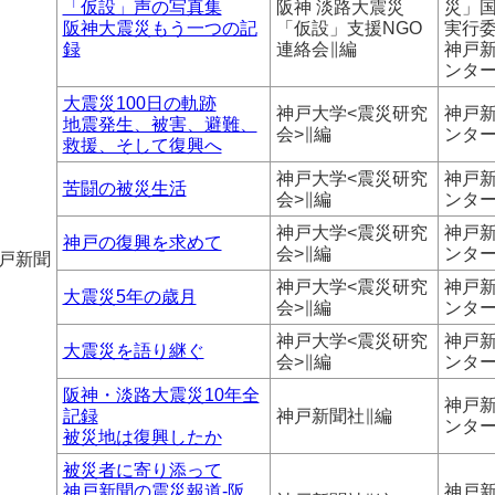
「仮設」声の写真集
阪神 淡路大震災
災」
阪神大震災もう一つの記
「仮設」支援NGO
実行
録
連絡会∥編
神戸
ンタ
大震災100日の軌跡
神戸大学<震災研究
神戸
地震発生、被害、避難、
会>∥編
ンタ
救援、そして復興へ
神戸大学<震災研究
神戸
苦闘の被災生活
会>∥編
ンタ
神戸大学<震災研究
神戸
神戸の復興を求めて
会>∥編
ンタ
戸新聞
神戸大学<震災研究
神戸
大震災5年の歳月
会>∥編
ンタ
神戸大学<震災研究
神戸
大震災を語り継ぐ
会>∥編
ンタ
阪神・淡路大震災10年全
神戸
記録
神戸新聞社∥編
ンタ
被災地は復興したか
被災者に寄り添って
神戸新聞の震災報道-阪
神戸