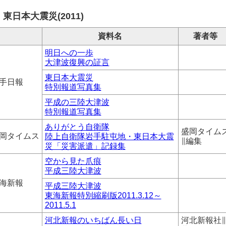
東日本大震災(2011)
資料名
著者等
明日への一歩
大津波復興の証言
東日本大震災
手日報
特別報道写真集
平成の三陸大津波
特別報道写真集
ありがとう自衛隊
盛岡タイム
岡タイムス
陸上自衛隊岩手駐屯地・東日本大震
∥編集
災「災害派遣」記録集
空から見た爪痕
平成三陸大津波
海新報
平成三陸大津波
東海新報特別縮刷版2011.3.12～
2011.5.1
河北新報のいちばん長い日
河北新報社∥