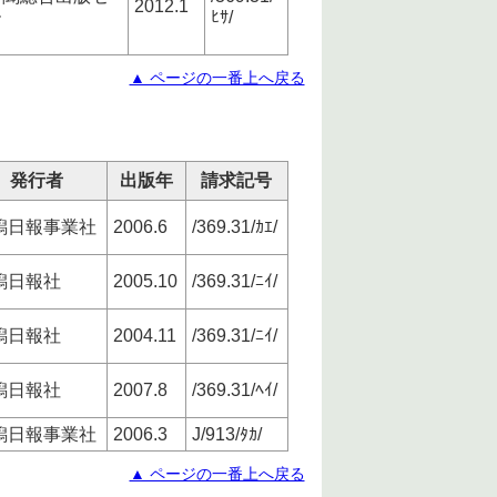
2012.1
ー
ﾋｻ/
▲ ページの一番上へ戻る
発行者
出版年
請求記号
潟日報事業社
2006.6
/369.31/ｶｴ/
潟日報社
2005.10
/369.31/ﾆｲ/
潟日報社
2004.11
/369.31/ﾆｲ/
潟日報社
2007.8
/369.31/ﾍｲ/
潟日報事業社
2006.3
J/913/ﾀｶ/
▲ ページの一番上へ戻る