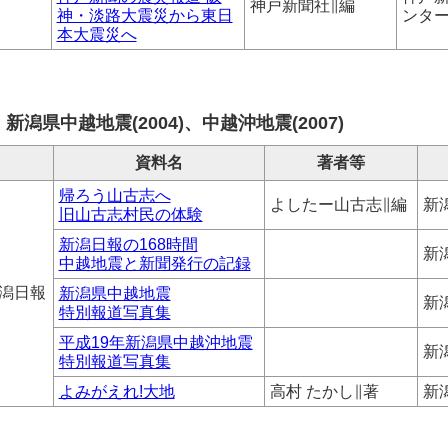
神戸新聞社∥編
神・淡路大震災から東日
ンタ
本大震災へ
新潟県中越地震(2004)、中越沖地震(2007)
資料名
著者等
帰ろう山古志へ
よしたー山古志∥編
新
旧山古志村民の体験
新潟日報の168時間
新
中越地震と新聞発行の記録
潟日報
新潟県中越地震
新
特別報道写真集
平成19年新潟県中越沖地震
新
特別報道写真集
よみがえれ!大地
高村 たかし∥著
新