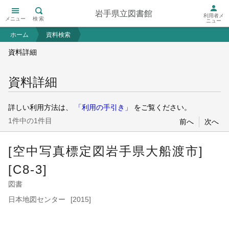
岩手県立図書館
利用者メ
メニュー
検索
ニュー
ホーム
資料検索
資料詳細
資料詳細
詳しい利用方法は、
「利用の手引き」
をご覧ください。
1件中の1件目
前へ
次へ
[空中写真標定図岩手県大船渡市]
[C8-3]
図書
日本地図センター
[2015]