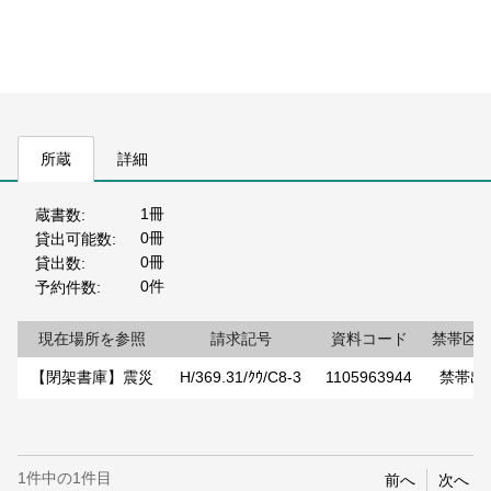
所蔵
詳細
1冊
蔵書数
0冊
貸出可能数
0冊
貸出数
0件
予約件数
現在場所を参照
請求記号
資料コード
禁帯区
【閉架書庫】震災
H/369.31/ｸｳ/C8-3
1105963944
禁帯出
1件中の1件目
前へ
次へ