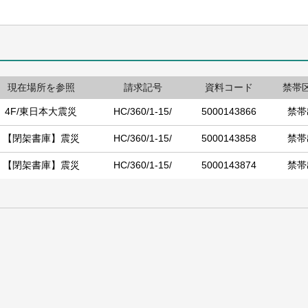
現在場所を参照
請求記号
資料コード
禁帯
4F/東日本大震災
HC/360/1-15/
5000143866
禁帯
【閉架書庫】震災
HC/360/1-15/
5000143858
禁帯
【閉架書庫】震災
HC/360/1-15/
5000143874
禁帯