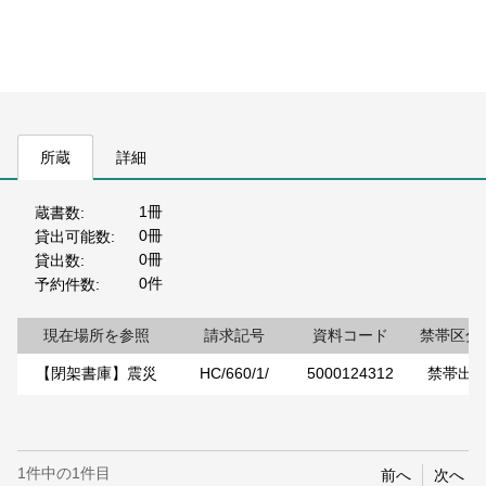
所蔵
詳細
1冊
蔵書数
0冊
貸出可能数
0冊
貸出数
0件
予約件数
現在場所を参照
請求記号
資料コード
禁帯区分
【閉架書庫】震災
HC/660/1/
5000124312
禁帯出
1件中の1件目
前へ
次へ