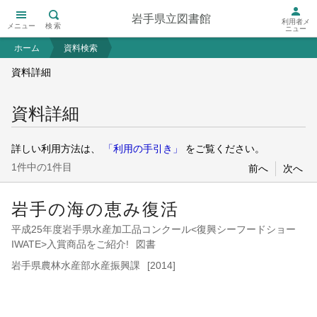
岩手県立図書館
利用者メ
メニュー
検索
ニュー
ホーム
資料検索
資料詳細
資料詳細
詳しい利用方法は、
「利用の手引き」
をご覧ください。
1件中の1件目
前へ
次へ
岩手の海の恵み復活
平成25年度岩手県水産加工品コンクール<復興シーフードショー
IWATE>入賞商品をご紹介!
図書
岩手県農林水産部水産振興課
[2014]