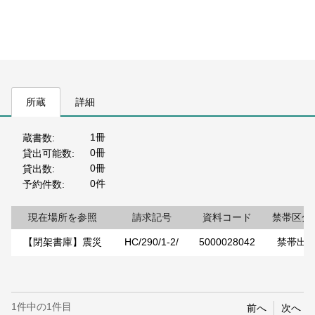
所蔵
詳細
1冊
蔵書数
0冊
貸出可能数
0冊
貸出数
0件
予約件数
現在場所を参照
請求記号
資料コード
禁帯区分
【閉架書庫】震災
HC/290/1-2/
5000028042
禁帯出
1件中の1件目
前へ
次へ