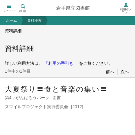
岩手県立図書館
利用者メ
メニュー
検索
ニュー
ホーム
資料検索
資料詳細
資料詳細
詳しい利用方法は、
「利用の手引き」
をご覧ください。
1件中の1件目
前へ
次へ
大夏祭り〓食と音楽の集い〓
第4回がんばろうパーク
図書
スマイルプロジェクト実行委員会
[2012]