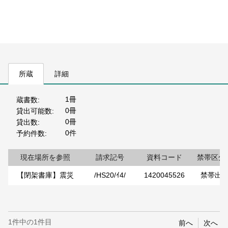
所蔵
詳細
1冊
蔵書数
0冊
貸出可能数
0冊
貸出数
0件
予約件数
現在場所を参照
請求記号
資料コード
禁帯区分
【閉架書庫】震災
/HS20/ｲ4/
1420045526
禁帯出
1件中の1件目
前へ
次へ