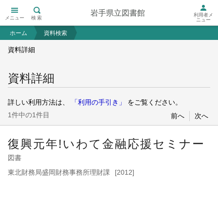
岩手県立図書館
利用者メ
メニュー
検索
ニュー
ホーム
資料検索
資料詳細
資料詳細
詳しい利用方法は、
「利用の手引き」
をご覧ください。
1件中の1件目
前へ
次へ
復興元年!いわて金融応援セミナー
図書
東北財務局盛岡財務事務所理財課
[2012]