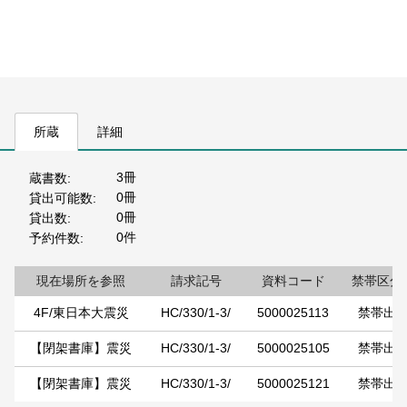
所蔵
詳細
3冊
蔵書数
0冊
貸出可能数
0冊
貸出数
0件
予約件数
現在場所を参照
請求記号
資料コード
禁帯区分
4F/東日本大震災
HC/330/1-3/
5000025113
禁帯出
【閉架書庫】震災
HC/330/1-3/
5000025105
禁帯出
【閉架書庫】震災
HC/330/1-3/
5000025121
禁帯出