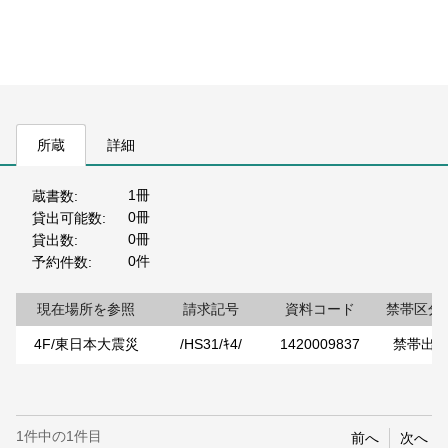
所蔵
詳細
1冊
蔵書数
0冊
貸出可能数
0冊
貸出数
0件
予約件数
現在場所を参照
請求記号
資料コード
禁帯区分
4F/東日本大震災
/HS31/ｷ4/
1420009837
禁帯出
1件中の1件目
前へ
次へ