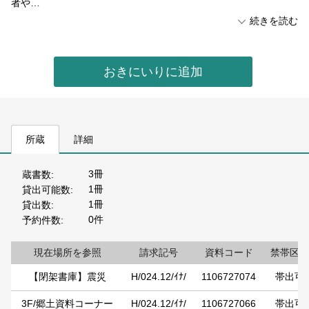
者や…
続きを読む
おきにいりに追加
所蔵
詳細
3冊
蔵書数
1冊
貸出可能数
1冊
貸出数
0件
予約件数
現在場所を参照
請求記号
資料コード
禁帯区分
【閉架書庫】震災
H/024.12/ｲﾅ/
1106727074
帯出可
3F/郷土資料コーナー
H/024.12/ｲﾅ/
1106727066
帯出可