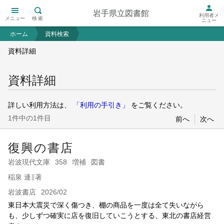
岩手県立図書館
利用者メ
メニュー
検索
ニュー
ホーム
資料検索
資料詳細
資料詳細
詳しい利用方法は、
「利用の手引き」
をご覧ください。
1件中の1件目
前へ
次へ
復興の書店
岩波現代文庫
358
増補
図書
稲泉 連∥著
岩波書店
2026/02
東日本大震災で深く傷つき、棚の商品を一度は全て失いながら
も、少しずつ確実に店を復旧していこうとする、東北の書店経営