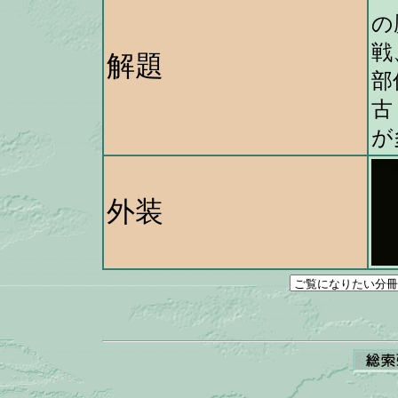
の
戦
解題
部
古
が
外装