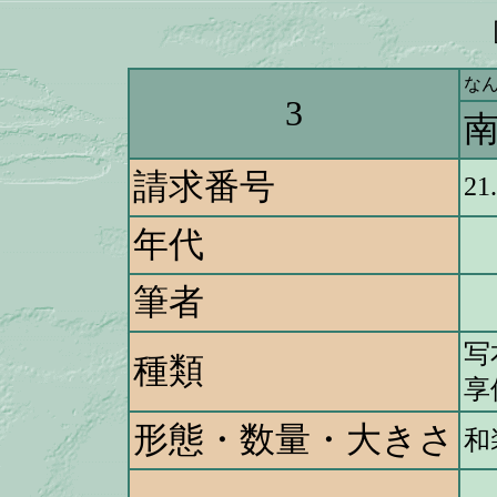
な
3
請求番号
21
年代
筆者
写
種類
享
形態・数量・大きさ
和
南