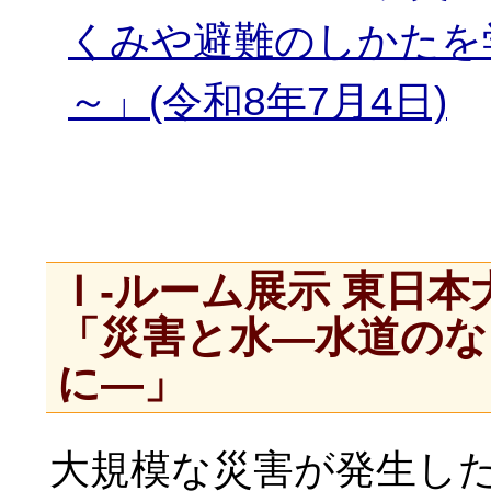
くみや避難のしかたを
～」(令和8年7月4日)
Ｉ-ルーム展示 東日
「災害と水―水道のな
に―」
大規模な災害が発生し