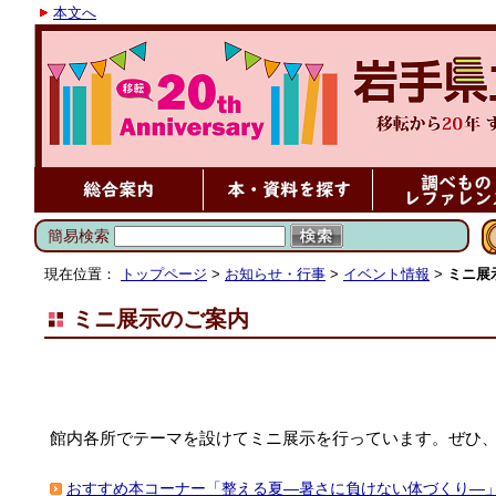
本文へ
簡易検索
現在位置：
トップページ
>
お知らせ・行事
>
イベント情報
>
ミニ展
ミニ展示のご案内
館内各所でテーマを設けてミニ展示を行っています。ぜひ
おすすめ本コーナー「整える夏―暑さに負けない体づくり―