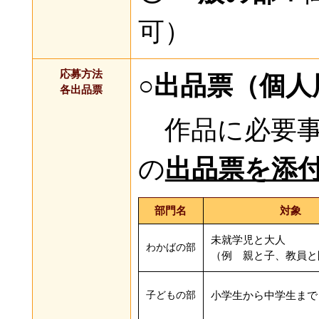
可）
応募方法
○出品票（個人
各出品票
作品に必要事
の
出品票を添
部門名
対象
未就学児と大人
わかばの部
（例 親と子、教員と
子どもの部
小学生から中学生まで