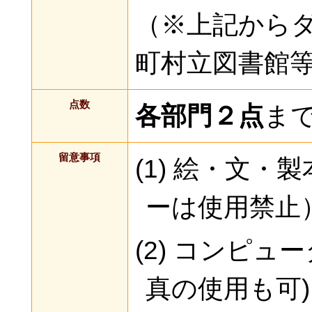
（※上記から
町村立図書館
点数
各部門２点
ま
留意事項
(1) 絵・文
ーは使用禁止
(2) コンピ
真の使用も可