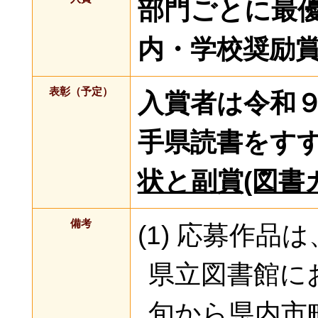
部門ごとに最
内・学校奨励
表彰（予定）
入賞者は令和９
手県読書をす
状と副賞(図書
備考
(1) 応募作
県立図書館に
旬から県内市