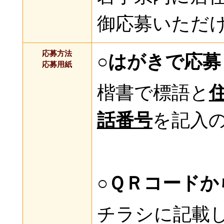
御応募いただ
応募方法
○はがきで応募
応募用紙
楷書で標語と
話番号
を記入
○ＱＲコードか
チラシに記載