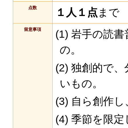
点数
１人１点
まで
留意事項
(1) 岩手の
の。
(2) 独創的
いもの。
(3) 自ら創
(4) 季節を限