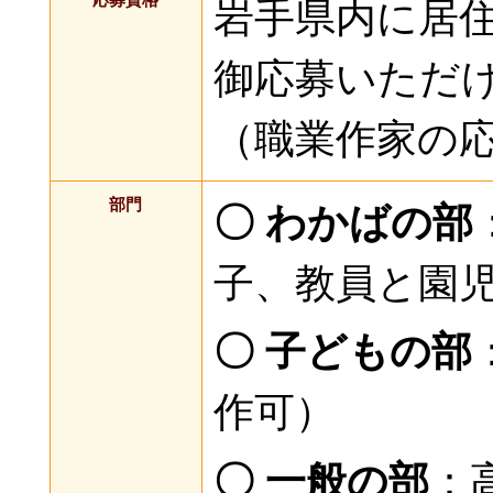
岩手県内に居
御応募いただ
（職業作家の
部門
〇 わかばの部
子、教員と園
〇 子どもの部
作可）
〇 一般の部
：