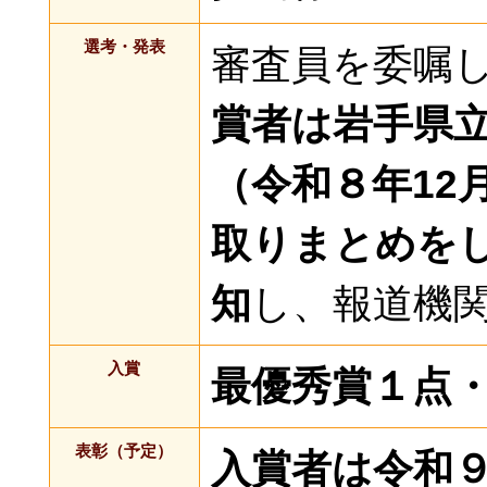
選考・発表
審査員を委嘱
賞者は岩手県
（令和８年12
取りまとめを
知
し、報道機
入賞
最優秀賞１点
表彰（予定）
入賞者は令和９